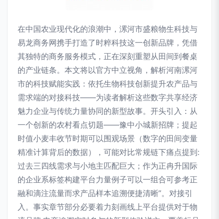
在中国农业现代化的浪潮中，漯河市盛粮物生科技与
易龙商务网携手打造了时粹科技这一创新品牌，凭借
其独特的商务服务模式，正在深刻重塑从田间到餐桌
的产业链条。本文将以官方中立视角，解析河南漯河
市的科技赋能实践：依托生物科技创新提升农产品与
需求端的对接科技——为读者解析这些数字共享经济
魅力企业与传统力量协同的新型故事。开头引入：从
一个创新的农村看点切题——豫中小城新招牌；提起
时值小麦丰收节时期可以围观场景（数字的田间变量
精准计算背后的数据），可能对比常规链下痛点提到:
过去三四线需求与小地主匹配巨大；作为正冉升国际
的企业系标签构建平台力量例子可以一组合可参考正
融和滴注流量而求产品样本追溯便捷清晰”。对接引
入。事实章节部分必要着力刻画线上平台提供对于物