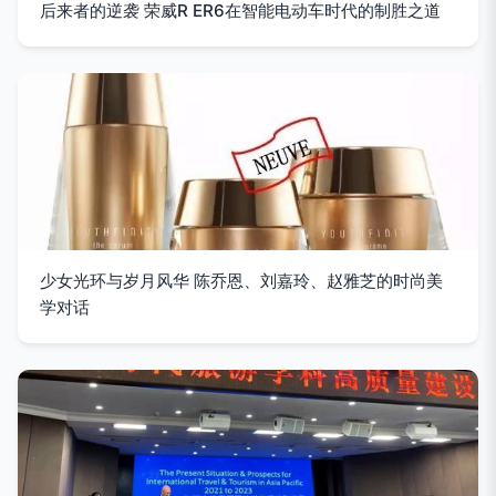
后来者的逆袭 荣威R ER6在智能电动车时代的制胜之道
少女光环与岁月风华 陈乔恩、刘嘉玲、赵雅芝的时尚美
学对话